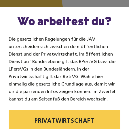
Zum Inhalt springen
Na
Wo arbeitest du?
Die gesetzlichen Regelungen für die JAV
unterscheiden sich zwischen dem öffentlichen
Eine erfolgreiche Jugend- und
Dienst und der Privatwirtschaft. Im öffentlichen
Auszubildendenvertretung besticht
Dienst auf Bundesebene gilt das BPersVG bzw. die
durch Kompetenz und Tatkraft nach
LPersVGs in den Bundesländern. In der
dem Motto „JAVen statt jammern“.
Privatwirtschaft gilt das BetrVG. Wähle hier
einmalig die gesetzliche Grundlage aus, damit wir
dir die passenden Infos zeigen können. Im Zweifel
kannst du am Seitenfuß den Bereich wechseln.
PRIVATWIRTSCHAFT