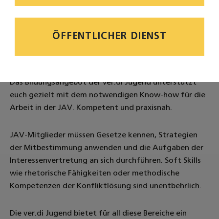
ÖFFENTLICHER DIENST
1
2
3
4
Das Bildungsangebot der ver.di Jugend unterstützt
euch gezielt mit dem notwendigen Know-how für die
Arbeit in der JAV. Kompetent und praxisnah.
JAV-Mitglieder müssen Gesetze kennen, Strategien
der Mitbestimmung anwenden und die Aufgaben der
Interessenvertretung an sich durchführen. Soft Skills
wie rhetorische Fähigkeiten oder methodische
Kompetenzen der Konfliktlösung sind unentbehrlich.
Die ver.di Jugend bietet für all diese Bereiche ein