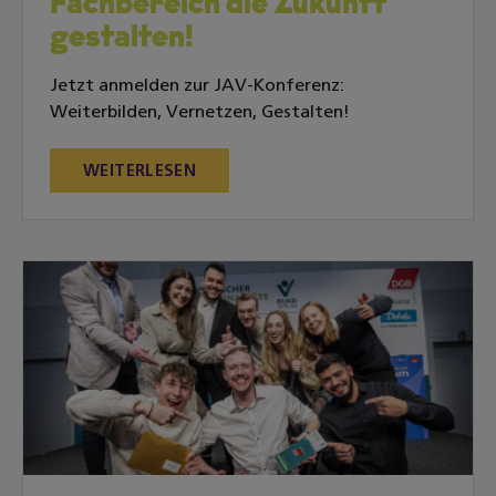
Fachbereich die Zukunft
gestalten!
Jetzt anmelden zur JAV-Konferenz:
Weiterbilden, Vernetzen, Gestalten!
WEITERLESEN