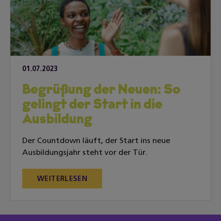
01.07.2023
Begrüßung der Neuen: So
gelingt der Start in die
Ausbildung
Der Countdown läuft, der Start ins neue
Ausbildungsjahr steht vor der Tür.
WEITERLESEN
Datenschutzeinstellungen