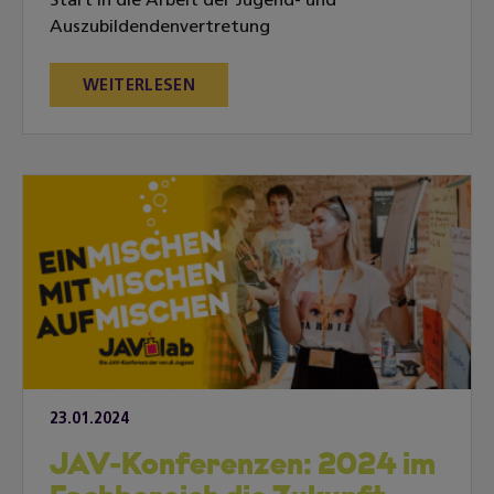
Start in die Arbeit der Jugend- und
Auszubildendenvertretung
WEITERLESEN
23.01.2024
JAV-Konferenzen: 2024 im