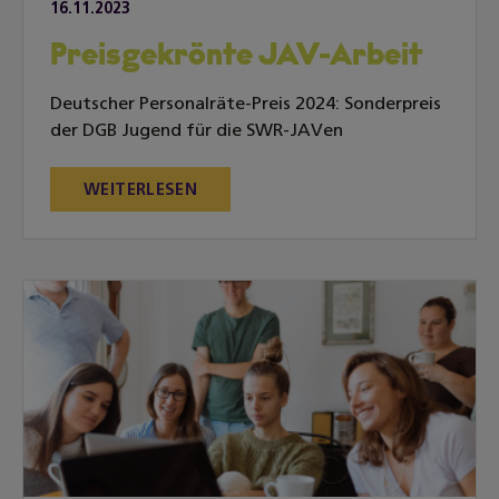
16.11.2023
Preisgekrönte JAV-Arbeit
Deutscher Personalräte-Preis 2024: Sonderpreis
der DGB Jugend für die SWR-JAVen
WEITERLESEN