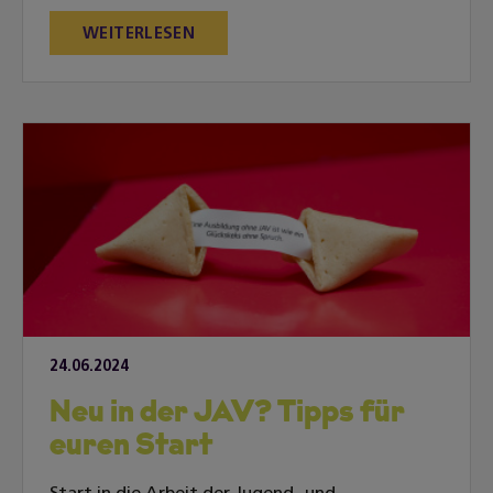
WEITERLESEN
24.06.2024
Neu in der JAV? Tipps für
euren Start