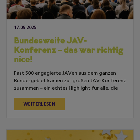
17.09.2025
Bundesweite JAV-
Konferenz – das war richtig
nice!
Fast 500 engagierte JAVen aus dem ganzen
Bundesgebiet kamen zur großen JAV-Konferenz
zusammen – ein echtes Highlight für alle, die
sich mit Herz und Verstand für eine starke
Ausbildung einsetzen!
WEITERLESEN