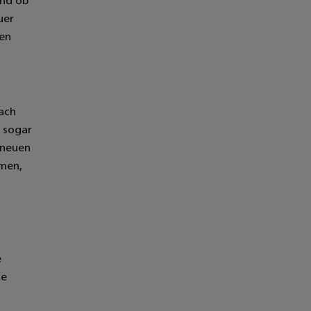
und ob
uer
ten
fach
 sogar
 neuen
hmen,
e
te