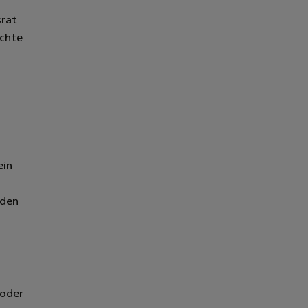
srat
echte
ein
 den
 oder