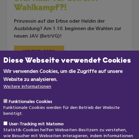
Wahlkampf?!
Prinzessin auf der Erbse oder Heldin der
Ausbildung? Am 1.10. beginnen die Wahlen zur
neuen JAV (BetrVG)!
Datenschutzeinstellungen
WEITERLESEN
Diese Webseite verwendet Cookies
Wir verwenden Cookies, um die Zugriffe auf unsere
Website zu analysieren.
Weitere Informationen
Zum Mitgliedernetz
Funktionales Cookies
Funktionale Cookies werden für den Betrieb der Website
Unsere Themen
Hilfreiches
benötigt.
JAV-Wahl
News
User-Tracking mit Matomo
JAV-Arbeit
Kontakt
Statistik-Cookies helfen Webseiten-Besitzern zu verstehen,
JAV-Bildung
Impressum
wie Besucher mit Webseiten interagieren, indem Informationen