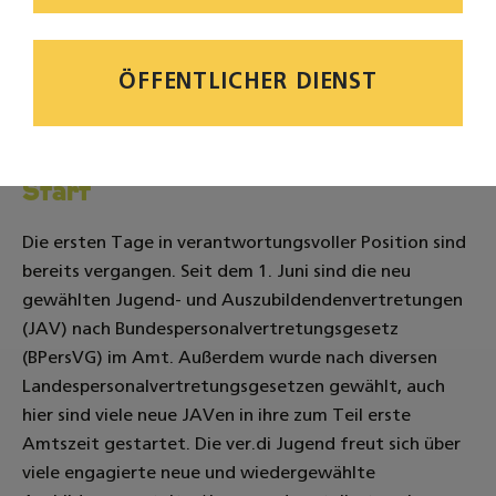
Bild: shift/studio
ÖFFENTLICHER DIENST
24.06.2024
Neu in der JAV? Tipps für euren
Start
Die ersten Tage in verantwortungsvoller Position sind
bereits vergangen. Seit dem 1. Juni sind die neu
gewählten Jugend- und Auszubildendenvertretungen
(JAV) nach Bundespersonalvertretungsgesetz
(BPersVG) im Amt. Außerdem wurde nach diversen
Landespersonalvertretungsgesetzen gewählt, auch
hier sind viele neue JAVen in ihre zum Teil erste
Amtszeit gestartet. Die ver.di Jugend freut sich über
viele engagierte neue und wiedergewählte