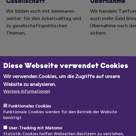
Gesellschaft
Übernahme
Wir bilden euch mit Seminaren
Wir handeln Tarifver
weiter: für den Arbeitsalltag und
euch mehr Geld brin
zu gesellschaftspolitischen
Übernahme nach der
Themen.
sichern.
Datenschutzeinstellungen
JETZT ANMELDEN
Diese Webseite verwendet Cookies
Wir verwenden Cookies, um die Zugriffe auf unsere
Website zu analysieren.
Weitere Informationen
Zum Mitgliedernetz
Funktionales Cookies
Funktionale Cookies werden für den Betrieb der Website
Unsere Themen
Hilfreiches
benötigt.
JAV-Wahl
News
User-Tracking mit Matomo
JAV-Arbeit
Kontakt
Statistik-Cookies helfen Webseiten-Besitzern zu verstehen,