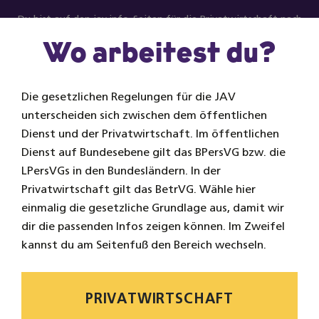
Zum Inhalt springen
Du bist auf den jav.info-Seiten für die Privatwirtschaft nach
BetrVG.
Zum öffentlichen Dienst.
Wo arbeitest du?
Na
Die gesetzlichen Regelungen für die JAV
unterscheiden sich zwischen dem öffentlichen
Dienst und der Privatwirtschaft. Im öffentlichen
Dienst auf Bundesebene gilt das BPersVG bzw. die
LPersVGs in den Bundesländern. In der
Privatwirtschaft gilt das BetrVG. Wähle hier
einmalig die gesetzliche Grundlage aus, damit wir
dir die passenden Infos zeigen können. Im Zweifel
kannst du am Seitenfuß den Bereich wechseln.
PRIVATWIRTSCHAFT