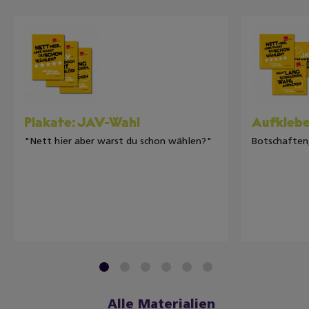
Plakate: JAV-Wahl
Aufklebe
"Nett hier aber warst du schon wählen?"
Botschaften,
1
2
3
4
5
6
Alle Materialien