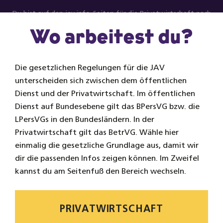
Zum Inhalt springen
Du bist auf den jav.info-Seiten für die Privatwirtschaft nach
BetrVG.
Zum öffentlichen Dienst.
Wo arbeitest du?
Na
Die gesetzlichen Regelungen für die JAV
unterscheiden sich zwischen dem öffentlichen
Dienst und der Privatwirtschaft. Im öffentlichen
Dienst auf Bundesebene gilt das BPersVG bzw. die
LPersVGs in den Bundesländern. In der
Privatwirtschaft gilt das BetrVG. Wähle hier
einmalig die gesetzliche Grundlage aus, damit wir
dir die passenden Infos zeigen können. Im Zweifel
kannst du am Seitenfuß den Bereich wechseln.
PRIVATWIRTSCHAFT