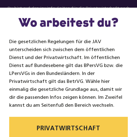
Zum Inhalt springen
Du bist auf den jav.info-Seiten für die Privatwirtschaft nach
BetrVG.
Zum öffentlichen Dienst.
Wo arbeitest du?
Na
Die gesetzlichen Regelungen für die JAV
unterscheiden sich zwischen dem öffentlichen
Dienst und der Privatwirtschaft. Im öffentlichen
Dienst auf Bundesebene gilt das BPersVG bzw. die
LPersVGs in den Bundesländern. In der
Privatwirtschaft gilt das BetrVG. Wähle hier
einmalig die gesetzliche Grundlage aus, damit wir
dir die passenden Infos zeigen können. Im Zweifel
kannst du am Seitenfuß den Bereich wechseln.
PRIVATWIRTSCHAFT