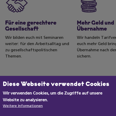
Für eine gerechtere
Mehr Geld und
Gesellschaft
Übernahme
Wir bilden euch mit Seminaren
Wir handeln Tarifver
weiter: für den Arbeitsalltag und
euch mehr Geld brin
zu gesellschaftspolitischen
Übernahme nach der
Themen.
sichern.
Datenschutzeinstellungen
JETZT ANMELDEN
Diese Webseite verwendet Cookies
Wir verwenden Cookies, um die Zugriffe auf unsere
Website zu analysieren.
Weitere Informationen
Zum Mitgliedernetz